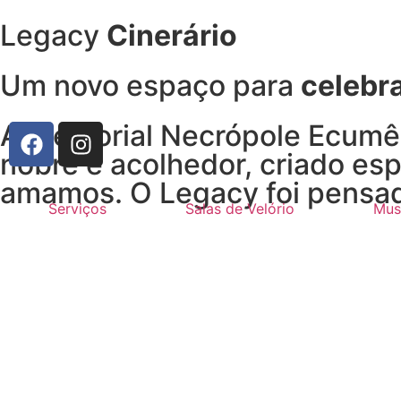
Legacy
Cinerário
Um novo espaço para
celebra
A Memorial Necrópole Ecumên
nobre e acolhedor, criado es
amamos. O Legacy foi pensado
Serviços
Salas de Velório
Mus