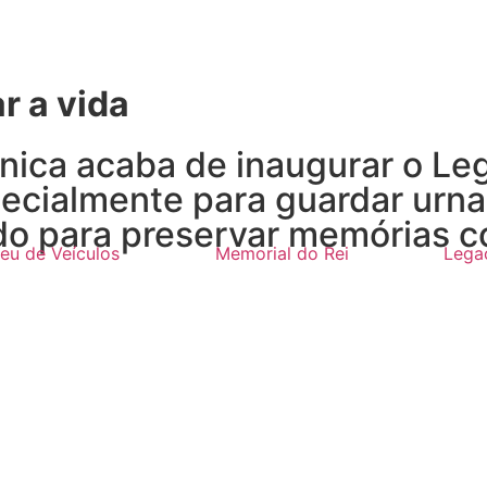
r a vida
ica acaba de inaugurar o Leg
pecialmente para guardar urn
 para preservar memórias com
eu de Veículos
Memorial do Rei
Lega