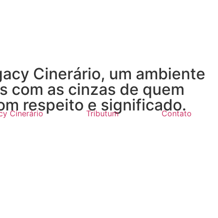
acy Cinerário, um ambiente
as com as cinzas de quem
 respeito e significado.
cy Cinerário
Tributum
Contato